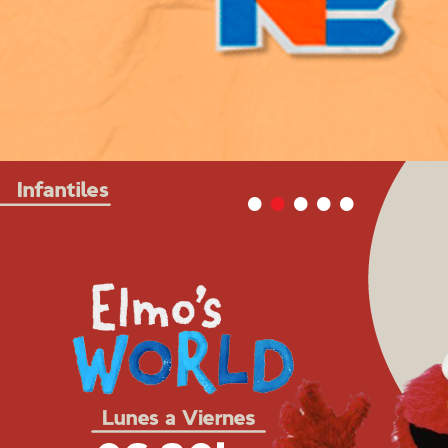
•
•
•
•
•